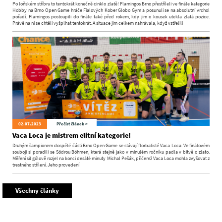
Po loňském stříbru to tentokrát konečně cinklo zlatě! Flamingos Brno přestříleli ve finále kategorie
Hobby na Brno Open Game hráče Fialových Kober Globo Gym a posunuli se na absolutní vrchol
pořadí. Flamingos postoupili do finále také před rokem, kdy jim o kousek utekla zlatá pozice.
Právě na ni se chtěli vyšplhat tentokrát. A situace jim celkem nahrávala, když vstřelili
02.07.2023
Přečíst článek >
Vaca Loca je mistrem elitní kategorie!
Druhým šampionem dospělé části Brno Open Game se stávají florbalisté Vaca Loca. Ve finálovém
souboji si poradili se Södrou Böhmen, která stejně jako v minulém ročníku padla v bitvě o zlato.
Měření sil gólově rozjel na konci desáté minuty Michal Pešák, přičemž Vaca Loca mohla zvyšovat z
trestného střílení. Jeho provedení
Všechny články