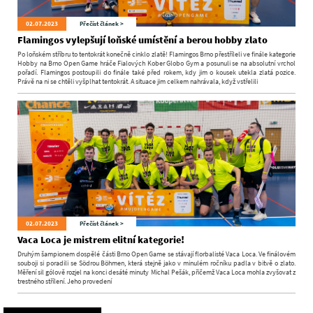
02.07.2023
Přečíst článek >
Flamingos vylepšují loňské umístění a berou hobby zlato
Po loňském stříbru to tentokrát konečně cinklo zlatě! Flamingos Brno přestříleli ve finále kategorie
Hobby na Brno Open Game hráče Fialových Kober Globo Gym a posunuli se na absolutní vrchol
pořadí. Flamingos postoupili do finále také před rokem, kdy jim o kousek utekla zlatá pozice.
Právě na ni se chtěli vyšplhat tentokrát. A situace jim celkem nahrávala, když vstřelili
02.07.2023
Přečíst článek >
Vaca Loca je mistrem elitní kategorie!
Druhým šampionem dospělé části Brno Open Game se stávají florbalisté Vaca Loca. Ve finálovém
souboji si poradili se Södrou Böhmen, která stejně jako v minulém ročníku padla v bitvě o zlato.
Měření sil gólově rozjel na konci desáté minuty Michal Pešák, přičemž Vaca Loca mohla zvyšovat z
trestného střílení. Jeho provedení