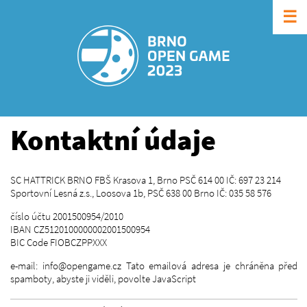
☰
Kontaktní údaje
SC HATTRICK BRNO FBŠ Krasova 1, Brno PSČ 614 00 IČ: 697 23 214
Sportovní Lesná z.s., Loosova 1b, PSČ 638 00 Brno IČ: 035 58 576
číslo účtu 2001500954/2010
IBAN CZ5120100000002001500954
BIC Code FIOBCZPPXXX
e-mail: info@opengame.cz Tato emailová adresa je chráněna před
spamboty, abyste ji viděli, povolte JavaScript