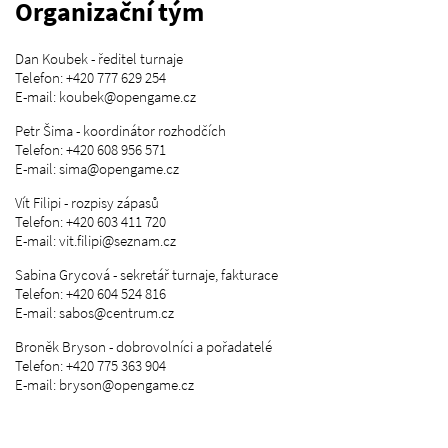
Organizační tým
Dan Koubek - ředitel turnaje
Telefon: +420 777 629 254
E-mail: koubek@opengame.cz
Petr Šima - koordinátor rozhodčích
Telefon: +420 608 956 571
E-mail: sima@opengame.cz
Vít Filipi - rozpisy zápasů
Telefon: +420 603 411 720
E-mail: vit.filipi@seznam.cz
Sabina Grycová - sekretář turnaje, fakturace
Telefon: +420 604 524 816
E-mail: sabos@centrum.cz
Broněk Bryson - dobrovolníci a pořadatelé
Telefon: +420 775 363 904
E-mail: bryson@opengame.cz