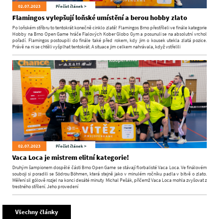
02.07.2023
Přečíst článek >
Flamingos vylepšují loňské umístění a berou hobby zlato
Po loňském stříbru to tentokrát konečně cinklo zlatě! Flamingos Brno přestříleli ve finále kategorie
Hobby na Brno Open Game hráče Fialových Kober Globo Gym a posunuli se na absolutní vrchol
pořadí. Flamingos postoupili do finále také před rokem, kdy jim o kousek utekla zlatá pozice.
Právě na ni se chtěli vyšplhat tentokrát. A situace jim celkem nahrávala, když vstřelili
02.07.2023
Přečíst článek >
Vaca Loca je mistrem elitní kategorie!
Druhým šampionem dospělé části Brno Open Game se stávají florbalisté Vaca Loca. Ve finálovém
souboji si poradili se Södrou Böhmen, která stejně jako v minulém ročníku padla v bitvě o zlato.
Měření sil gólově rozjel na konci desáté minuty Michal Pešák, přičemž Vaca Loca mohla zvyšovat z
trestného střílení. Jeho provedení
Všechny články