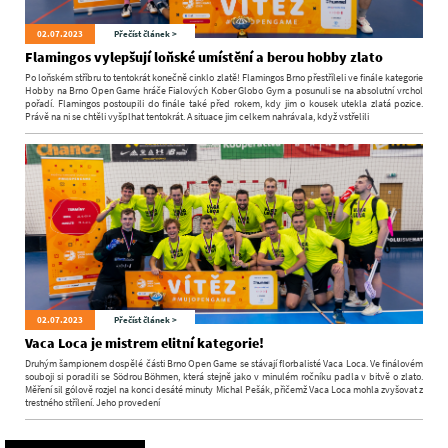
02.07.2023
Přečíst článek >
Flamingos vylepšují loňské umístění a berou hobby zlato
Po loňském stříbru to tentokrát konečně cinklo zlatě! Flamingos Brno přestříleli ve finále kategorie
Hobby na Brno Open Game hráče Fialových Kober Globo Gym a posunuli se na absolutní vrchol
pořadí. Flamingos postoupili do finále také před rokem, kdy jim o kousek utekla zlatá pozice.
Právě na ni se chtěli vyšplhat tentokrát. A situace jim celkem nahrávala, když vstřelili
02.07.2023
Přečíst článek >
Vaca Loca je mistrem elitní kategorie!
Druhým šampionem dospělé části Brno Open Game se stávají florbalisté Vaca Loca. Ve finálovém
souboji si poradili se Södrou Böhmen, která stejně jako v minulém ročníku padla v bitvě o zlato.
Měření sil gólově rozjel na konci desáté minuty Michal Pešák, přičemž Vaca Loca mohla zvyšovat z
trestného střílení. Jeho provedení