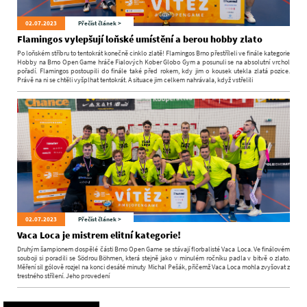
02.07.2023
Přečíst článek >
Flamingos vylepšují loňské umístění a berou hobby zlato
Po loňském stříbru to tentokrát konečně cinklo zlatě! Flamingos Brno přestříleli ve finále kategorie
Hobby na Brno Open Game hráče Fialových Kober Globo Gym a posunuli se na absolutní vrchol
pořadí. Flamingos postoupili do finále také před rokem, kdy jim o kousek utekla zlatá pozice.
Právě na ni se chtěli vyšplhat tentokrát. A situace jim celkem nahrávala, když vstřelili
02.07.2023
Přečíst článek >
Vaca Loca je mistrem elitní kategorie!
Druhým šampionem dospělé části Brno Open Game se stávají florbalisté Vaca Loca. Ve finálovém
souboji si poradili se Södrou Böhmen, která stejně jako v minulém ročníku padla v bitvě o zlato.
Měření sil gólově rozjel na konci desáté minuty Michal Pešák, přičemž Vaca Loca mohla zvyšovat z
trestného střílení. Jeho provedení