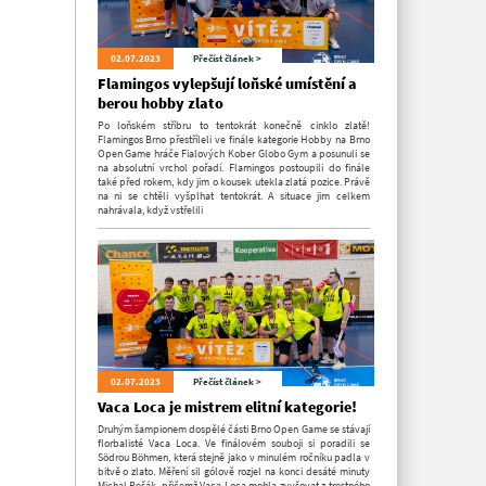
02.07.2023
Přečíst článek >
Flamingos vylepšují loňské umístění a
berou hobby zlato
Po loňském stříbru to tentokrát konečně cinklo zlatě!
Flamingos Brno přestříleli ve finále kategorie Hobby na Brno
Open Game hráče Fialových Kober Globo Gym a posunuli se
na absolutní vrchol pořadí. Flamingos postoupili do finále
také před rokem, kdy jim o kousek utekla zlatá pozice. Právě
na ni se chtěli vyšplhat tentokrát. A situace jim celkem
nahrávala, když vstřelili
02.07.2023
Přečíst článek >
Vaca Loca je mistrem elitní kategorie!
Druhým šampionem dospělé části Brno Open Game se stávají
florbalisté Vaca Loca. Ve finálovém souboji si poradili se
Södrou Böhmen, která stejně jako v minulém ročníku padla v
bitvě o zlato. Měření sil gólově rozjel na konci desáté minuty
Michal Pešák, přičemž Vaca Loca mohla zvyšovat z trestného