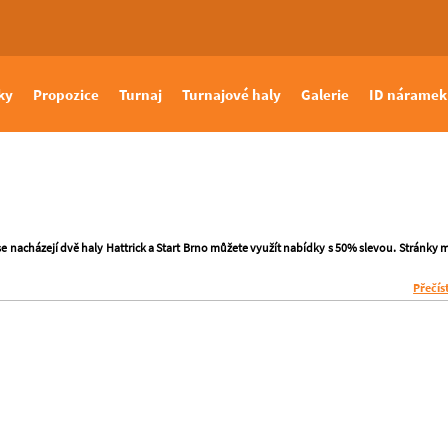
ky
Propozice
Turnaj
Turnajové haly
Galerie
ID náramek
e nacházejí dvě haly Hattrick a Start Brno můžete využít nabídky s 50% slevou. Stránky m
Přečís