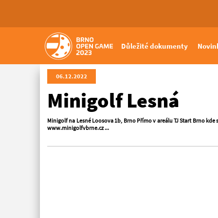
Důležité dokumenty
Novin
06.12.2022
Minigolf Lesná
Minigolf na Lesné Loosova 1b, Brno Přímo v areálu TJ Start Brno kde s
www.minigolfvbrne.cz ...