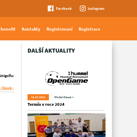
Facebook
Instagram
 benefit
Kontakty
Registrovaní
Registrace
DALŠÍ AKTUALITY
inigolfu:
t článek ›
02.07.2023
Přečíst článek >
Termín v roce 2024