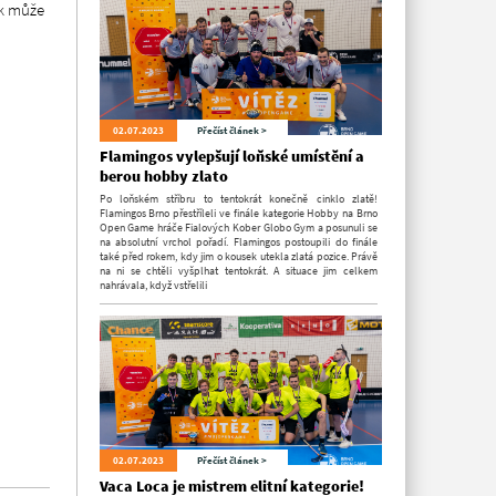
ok může
02.07.2023
Přečíst článek >
Flamingos vylepšují loňské umístění a
berou hobby zlato
Po loňském stříbru to tentokrát konečně cinklo zlatě!
Flamingos Brno přestříleli ve finále kategorie Hobby na Brno
Open Game hráče Fialových Kober Globo Gym a posunuli se
na absolutní vrchol pořadí. Flamingos postoupili do finále
také před rokem, kdy jim o kousek utekla zlatá pozice. Právě
na ni se chtěli vyšplhat tentokrát. A situace jim celkem
nahrávala, když vstřelili
02.07.2023
Přečíst článek >
Vaca Loca je mistrem elitní kategorie!