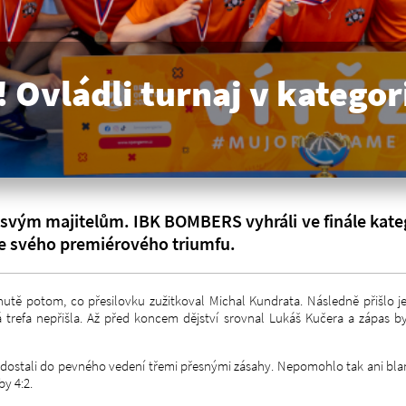
Ovládli turnaj v kategor
ke svým majitelům. IBK BOMBERS vyhráli ve finále kate
 ze svého premiérového triumfu.
tě potom, co přesilovku zužitkoval Michal Kundrata. Následně přišlo j
trefa nepřišla. Až před koncem dějství srovnal Lukáš Kučera a zápas by
e dostali do pevného vedení třemi přesnými zásahy. Nepomohlo tak ani bl
y 4:2.