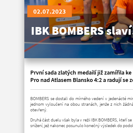
02.07.2023
IBK BOMBERS slaví! 
První sada zlatých medailí již zamířila 
Pro nad Atlasem Blansko 4:2 a radují se
BOMBERS se dostali do mírného vedení v jedenácté minu
jednom vyloučení na obou stranách, jenže z nich žádná 
otevřený.
Druhá část duelu však byla v režii IBK BOMBERS, kteří s
snížení, jež nakonec posunulo konečný výsledek do podob