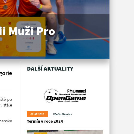
ii Muži Pro
DALŠÍ AKTUALITY
gorie
eště po
l stále
02.07.2023
Přečíst článek >
anenské
Termín v roce 2024