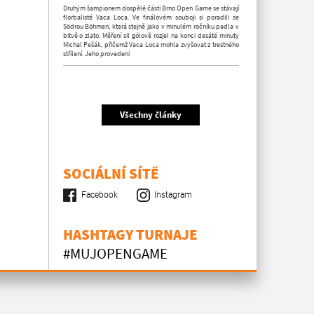
Druhým šampionem dospělé části Brno Open Game se stávají
florbalisté Vaca Loca. Ve finálovém souboji si poradili se
Södrou Böhmen, která stejně jako v minulém ročníku padla v
bitvě o zlato. Měření sil gólově rozjel na konci desáté minuty
Michal Pešák, přičemž Vaca Loca mohla zvyšovat z trestného
střílení. Jeho provedení
Všechny články
SOCIÁLNÍ SÍTĚ
Facebook
Instagram
HASHTAGY TURNAJE
#MUJOPENGAME