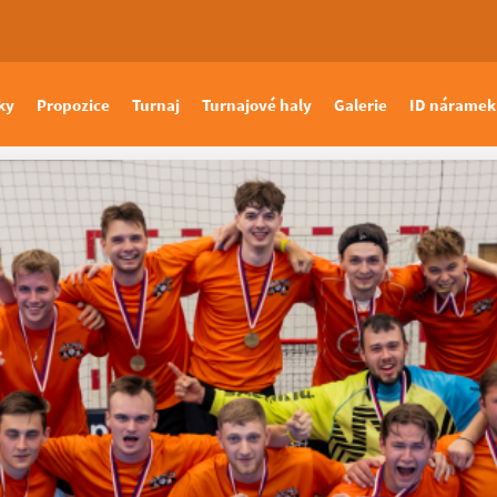
ky
Propozice
Turnaj
Turnajové haly
Galerie
ID náramek