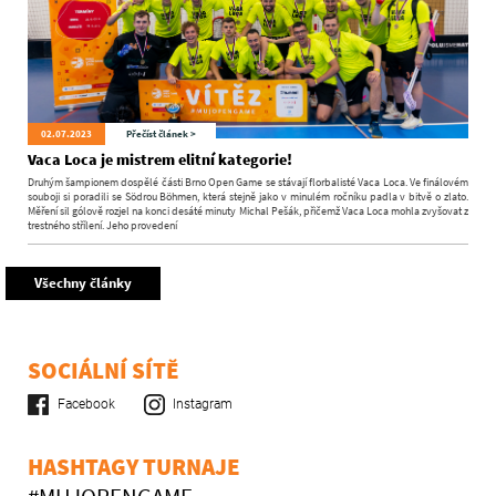
02.07.2023
Přečíst článek >
Vaca Loca je mistrem elitní kategorie!
Druhým šampionem dospělé části Brno Open Game se stávají florbalisté Vaca Loca. Ve finálovém
souboji si poradili se Södrou Böhmen, která stejně jako v minulém ročníku padla v bitvě o zlato.
Měření sil gólově rozjel na konci desáté minuty Michal Pešák, přičemž Vaca Loca mohla zvyšovat z
trestného střílení. Jeho provedení
Všechny články
SOCIÁLNÍ SÍTĚ
Facebook
Instagram
HASHTAGY TURNAJE